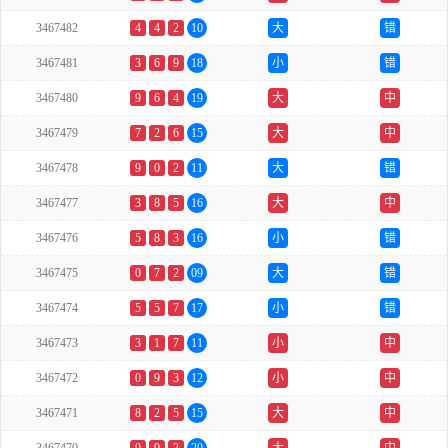
3467482
4
4
2
10
大
错
3467481
3
6
9
18
小
错
3467480
9
6
4
19
大
中
3467479
7
2
6
15
大
中
3467478
9
0
2
11
大
错
3467477
3
8
5
16
大
中
3467476
5
8
3
16
小
错
3467475
0
7
2
09
大
错
3467474
5
5
7
17
小
错
3467473
3
1
7
11
小
中
3467472
0
9
3
12
小
中
3467471
8
2
5
15
大
中