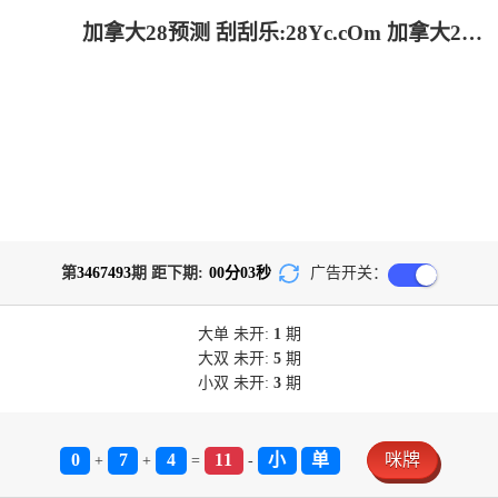
加拿大28预测 刮刮乐:28Yc.cOm 加拿大28-加拿大预测|加拿大PC结果查询|28在线预测咪牌查询|加拿大PC在线预测_专注研究_加拿大PC28_官方!
第
3467493
期 距下期:
00
分
03
秒
广告开关：
大单
未开:
1
期
大双
未开:
5
期
小双
未开:
3
期
0
7
4
11
小
单
咪牌
+
+
=
-