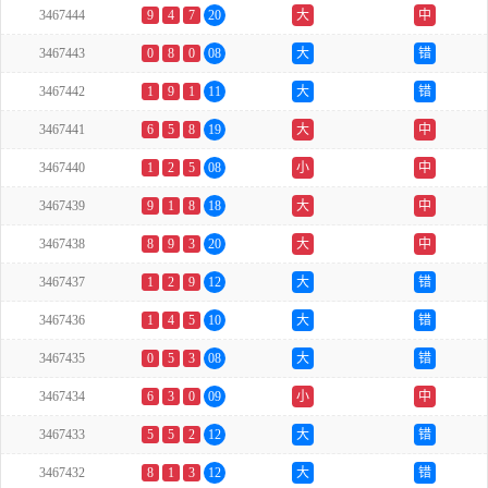
3467444
9
4
7
20
大
中
3467443
0
8
0
08
大
错
3467442
1
9
1
11
大
错
3467441
6
5
8
19
大
中
3467440
1
2
5
08
小
中
3467439
9
1
8
18
大
中
3467438
8
9
3
20
大
中
3467437
1
2
9
12
大
错
3467436
1
4
5
10
大
错
3467435
0
5
3
08
大
错
3467434
6
3
0
09
小
中
3467433
5
5
2
12
大
错
3467432
8
1
3
12
大
错