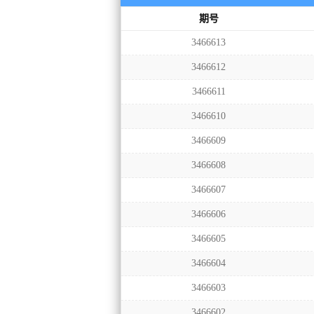
期号
3466613
3466612
3466611
3466610
3466609
3466608
3466607
3466606
3466605
3466604
3466603
3466602