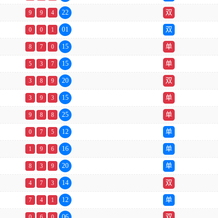
22
双
9
9
4
01
双
0
0
1
15
单
8
7
0
15
单
5
3
7
20
双
3
8
9
15
单
3
9
3
25
单
9
8
8
12
单
0
7
5
16
单
1
9
6
20
单
8
3
9
14
双
4
7
3
12
单
7
4
1
06
双
0
6
0