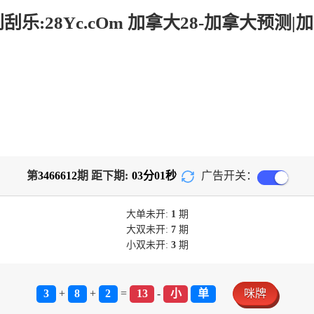
第
3466612
期 距下期:
03
分
00
秒
广告开关：
大单
未开:
1
期
大双
未开:
7
期
小双
未开:
3
期
3
+
8
+
2
=
13
-
小
单
咪牌