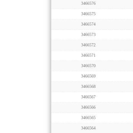
3466576
3466575
3466574
3466573
3466572
3466571
3466570
3466569
3466568
3466567
3466566
3466565
3466564