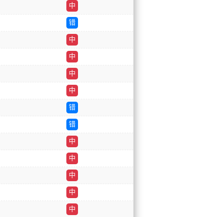
中
错
中
中
中
中
错
错
中
中
中
中
中