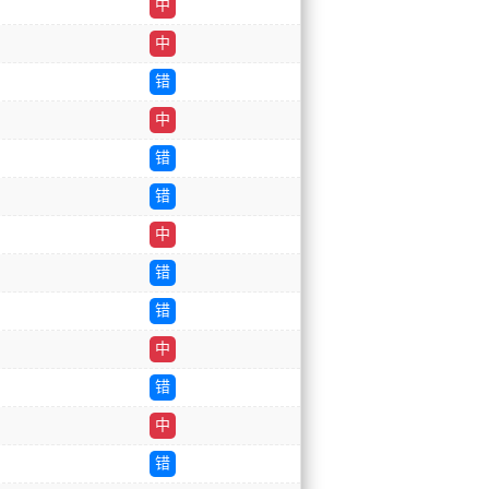
中
中
错
中
错
错
中
错
错
中
错
中
错