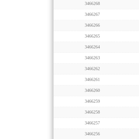
3466268
3466267
3466266
3466265
3466264
3466263
3466262
3466261
3466260
3466259
3466258
3466257
3466256