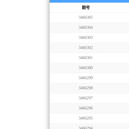
期号
3466305
3466304
3466303
3466302
3466301
3466300
3466299
3466298
3466297
3466296
3466295
3466294