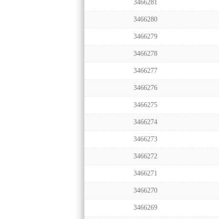
3466281
3466280
3466279
3466278
3466277
3466276
3466275
3466274
3466273
3466272
3466271
3466270
3466269