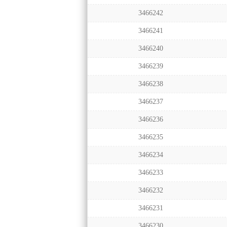
3466242
3466241
3466240
3466239
3466238
3466237
3466236
3466235
3466234
3466233
3466232
3466231
3466230