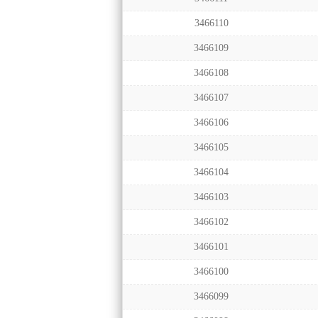
3466110
3466109
3466108
3466107
3466106
3466105
3466104
3466103
3466102
3466101
3466100
3466099