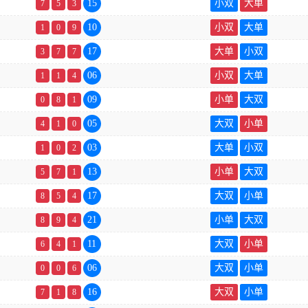
15
小双
大单
7
5
3
10
小双
大单
1
0
9
17
大单
小双
3
7
7
06
小双
大单
1
1
4
09
小单
大双
0
8
1
05
大双
小单
4
1
0
03
大单
小双
1
0
2
13
小单
大双
5
7
1
17
大双
小单
8
5
4
21
小单
大双
8
9
4
11
大双
小单
6
4
1
06
大双
小单
0
0
6
16
大双
小单
7
1
8