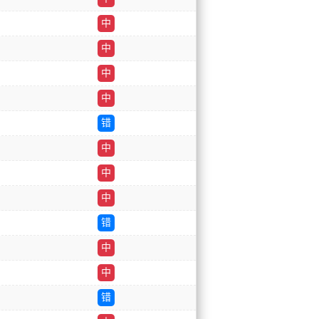
中
中
中
中
错
中
中
中
错
中
中
错