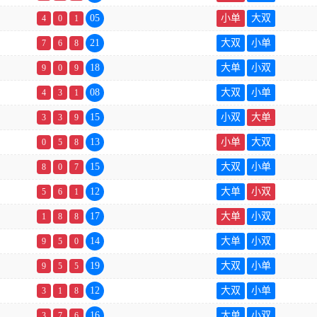
05
小单
大双
4
0
1
21
大双
小单
7
6
8
18
大单
小双
9
0
9
08
大双
小单
4
3
1
15
小双
大单
3
3
9
13
小单
大双
0
5
8
15
大双
小单
8
0
7
12
大单
小双
5
6
1
17
大单
小双
1
8
8
14
大单
小双
9
5
0
19
大双
小单
9
5
5
12
大双
小单
3
1
8
16
大单
小双
3
7
6