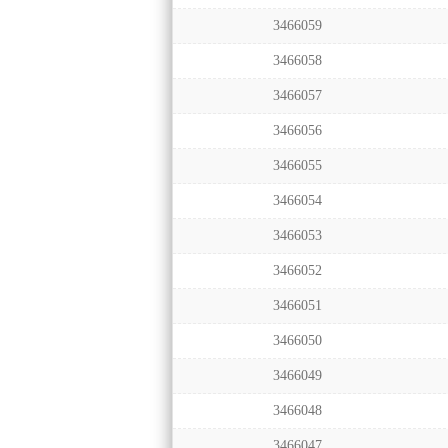
3466059
3466058
3466057
3466056
3466055
3466054
3466053
3466052
3466051
3466050
3466049
3466048
3466047