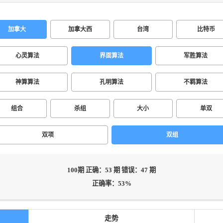
加拿大
加拿大西
台湾
比特币
心灵算法
界面算法
军胜算法
神算算法
孔明算法
不羁算法
组合
杀组
大小
单双
双项
双组
100期 正确：53 期 错误：47 期
正确率：53%
走势