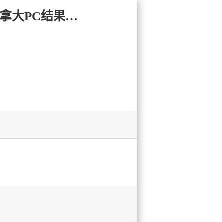
加拿大28预测 刮刮乐:28Yc.cOm 加拿大28-加拿大预测|加拿大PC结果查询|28在线预测咪牌查询|加拿大PC在线预测_专注研究_加拿大PC28_官方!