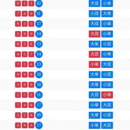
02
大双
小单
0
1
1
11
小双
大单
7
4
0
17
大双
小单
9
3
5
14
大双
小单
5
9
0
13
大单
小双
0
5
8
14
大双
小单
4
3
7
13
小单
大双
7
2
4
18
大单
小双
9
9
0
18
大单
小双
3
9
6
11
大双
小单
2
7
2
17
小单
大双
7
4
6
09
大单
小双
3
2
4
17
小单
大双
4
9
4