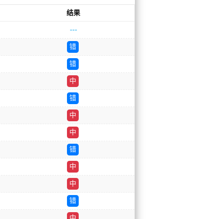
结果
---
错
错
中
错
中
中
错
中
中
错
中