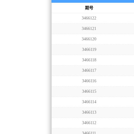
期号
3466122
3466121
3466120
3466119
3466118
3466117
3466116
3466115
3466114
3466113
3466112
3466111