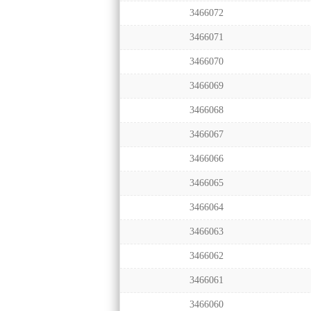
3466072
3466071
3466070
3466069
3466068
3466067
3466066
3466065
3466064
3466063
3466062
3466061
3466060