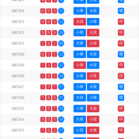
3467425
4
3
5
12
小单
大双
错
3467424
6
9
6
21
小单
大双
错
3467423
9
9
4
22
大双
小单
中
3467422
9
9
6
24
小单
大双
中
3467421
1
4
1
06
大单
小双
中
3467420
6
5
1
12
小单
大双
错
3467419
7
1
3
11
小单
大双
中
3467418
1
8
1
10
大单
小双
中
3467417
7
3
7
17
小单
大双
错
3467416
7
8
6
21
大双
小单
错
3467415
2
9
7
18
小单
大双
中
3467414
4
0
6
10
大单
小双
中
3467413
7
8
2
17
小双
大单
中