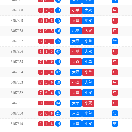
3467361
9
0
7
16
大单
小双
错
3467360
7
2
4
13
小单
大双
中
3467359
6
1
8
15
大单
小双
中
3467358
2
9
5
16
小单
大双
中
3467357
6
8
1
15
大双
小单
错
3467356
1
1
5
07
小单
大双
中
3467355
7
7
0
14
大双
小单
中
3467354
5
2
0
07
大双
小单
中
3467353
7
3
0
10
小双
大单
中
3467352
7
6
6
19
大单
小双
中
3467351
0
2
2
04
大单
小双
中
3467350
5
8
8
21
大双
小单
错
3467349
2
4
8
14
大单
小双
错