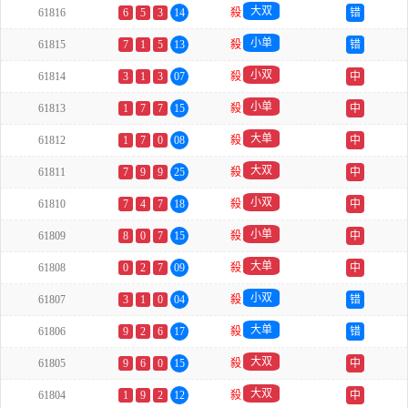
大双
61816
6
5
3
14
殺
错
小单
61815
7
1
5
13
殺
错
小双
61814
3
1
3
07
殺
中
小单
61813
1
7
7
15
殺
中
大单
61812
1
7
0
08
殺
中
大双
61811
7
9
9
25
殺
中
小双
61810
7
4
7
18
殺
中
小单
61809
8
0
7
15
殺
中
大单
61808
0
2
7
09
殺
中
小双
61807
3
1
0
04
殺
错
大单
61806
9
2
6
17
殺
错
大双
61805
9
6
0
15
殺
中
大双
61804
1
9
2
12
殺
中