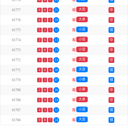
61778
8
8
7
23
殺
错
大双
61777
9
6
6
21
殺
中
大单
61776
6
3
1
10
殺
中
小双
61775
5
2
5
12
殺
错
小双
61774
2
6
5
13
殺
中
小双
61773
6
8
9
23
殺
中
大双
61772
3
1
9
13
殺
中
大双
61771
4
8
4
16
殺
错
小单
61770
2
3
2
07
殺
错
小单
61769
2
9
5
16
殺
中
大单
61768
2
9
3
14
殺
中
小双
61767
4
3
5
12
殺
错
大双
61766
9
8
7
24
殺
错