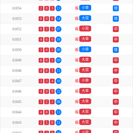
小单
61854
2
8
3
13
殺
错
大双
61853
6
0
8
14
殺
错
小双
61852
0
2
5
07
殺
中
大单
61851
4
6
6
16
殺
中
小单
61850
3
4
2
09
殺
错
大单
61849
8
0
1
09
殺
中
大双
61848
4
8
3
15
殺
中
小单
61847
3
3
4
10
殺
中
大单
61846
4
9
9
22
殺
中
大单
61845
5
2
1
08
殺
中
大双
61844
4
8
1
13
殺
中
大双
61843
2
1
8
11
殺
中
小双