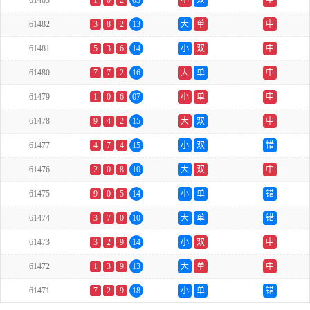
61483
1
0
2
03
小
双
中
61482
3
8
2
13
大
单
中
61481
5
3
6
14
小
双
中
61480
7
7
2
16
大
单
中
61479
1
0
6
07
小
单
中
61478
9
4
2
15
大
双
中
61477
4
7
4
15
小
双
错
61476
2
0
8
10
大
双
中
61475
9
0
5
14
小
单
错
61474
3
7
0
10
大
单
错
61473
3
2
9
14
小
双
中
61472
1
3
9
13
大
单
中
61471
7
2
9
18
小
单
错