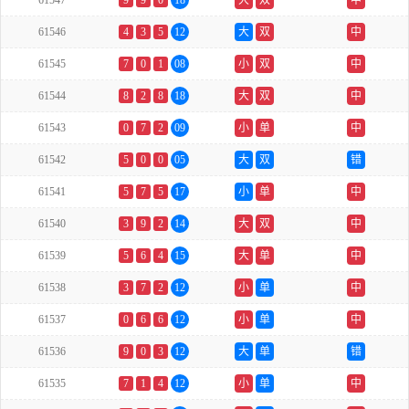
61547
9
9
0
18
大
双
中
61546
4
3
5
12
大
双
中
61545
7
0
1
08
小
双
中
61544
8
2
8
18
大
双
中
61543
0
7
2
09
小
单
中
61542
5
0
0
05
大
双
错
61541
5
7
5
17
小
单
中
61540
3
9
2
14
大
双
中
61539
5
6
4
15
大
单
中
61538
3
7
2
12
小
单
中
61537
0
6
6
12
小
单
中
61536
9
0
3
12
大
单
错
61535
7
1
4
12
小
单
中