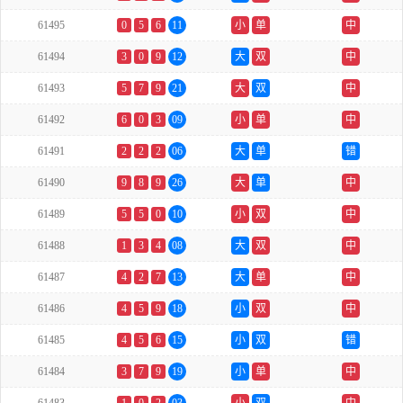
61495
0
5
6
11
小
单
中
61494
3
0
9
12
大
双
中
61493
5
7
9
21
大
双
中
61492
6
0
3
09
小
单
中
61491
2
2
2
06
大
单
错
61490
9
8
9
26
大
单
中
61489
5
5
0
10
小
双
中
61488
1
3
4
08
大
双
中
61487
4
2
7
13
大
单
中
61486
4
5
9
18
小
双
中
61485
4
5
6
15
小
双
错
61484
3
7
9
19
小
单
中