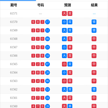
期号
号码
预测
结果
61571
---
大
双
---
61570
6
8
3
17
小
双
错
61569
2
6
3
11
大
双
错
61568
5
1
0
06
大
双
中
61567
9
9
3
21
小
单
中
61566
1
1
8
10
大
双
中
61565
1
2
4
07
小
双
中
61564
4
8
8
20
小
双
中
61563
1
4
1
06
小
双
中
61562
8
5
0
13
大
双
错
61561
8
7
1
16
大
双
中
61560
4
7
9
20
大
单
中