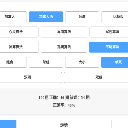
加拿大
加拿大西
台湾
比特币
心灵算法
界面算法
军胜算法
神算算法
孔明算法
不羁算法
组合
杀组
大小
单双
双项
双组
100期 正确：46 期 错误：54 期
正确率：46%
走势