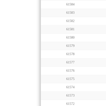
61584
61583
61582
61581
61580
61579
61578
61577
61576
61575
61574
61573
61572