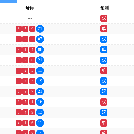
号码
预测
---
双
21
单
8
7
6
07
双
3
2
2
08
单
3
1
4
21
双
8
7
6
11
单
4
2
5
19
双
9
7
3
21
双
6
8
7
16
双
8
7
1
13
双
0
4
9
11
单
4
1
6
15
单
6
7
2