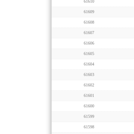
61610
61609
61608
61607
61606
61605
61604
61603
61602
61601
61600
61599
61598