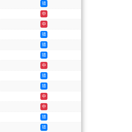
错
中
中
错
错
错
中
错
错
中
中
错
错