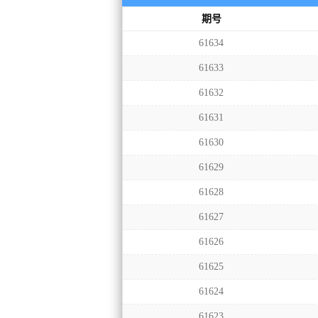
期号
61634
61633
61632
61631
61630
61629
61628
61627
61626
61625
61624
61623