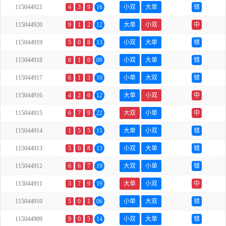
115044921
4
3
9
16
小双
大单
错
115044920
9
1
2
12
大单
小双
中
115044919
5
0
8
13
小双
大单
错
115044918
8
1
0
09
小双
大单
错
115044917
6
1
3
10
小单
大双
错
115044916
4
2
6
12
大单
小双
中
115044915
6
7
9
22
大双
小单
中
115044914
1
5
5
11
大单
小双
错
115044913
5
0
8
13
小双
大单
错
115044912
6
6
7
19
大双
小单
错
115044911
3
7
9
19
大单
小双
中
115044910
5
0
1
06
小单
大双
错
115044909
9
0
5
14
小双
大单
错