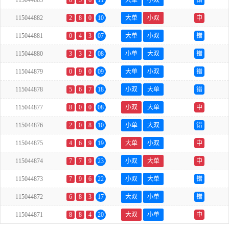
115044883
0
5
6
11
大单
小双
错
115044882
2
8
0
10
大单
小双
中
115044881
0
4
3
07
大单
小双
错
115044880
3
3
2
08
小单
大双
错
115044879
0
9
0
09
大单
小双
错
115044878
5
6
7
18
小双
大单
错
115044877
8
0
0
08
小双
大单
中
115044876
2
0
8
10
小单
大双
错
115044875
4
6
9
19
大单
小双
中
115044874
7
7
9
23
小双
大单
中
115044873
7
9
6
22
小双
大单
错
115044872
6
8
3
17
大双
小单
错
115044871
8
8
4
20
大双
小单
中