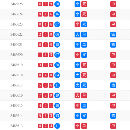
3466625
6
5
9
20
小
双
中
3466624
9
1
6
16
小
双
中
3466623
0
1
6
07
小
双
中
3466622
2
4
0
06
大
单
错
3466621
0
9
9
18
小
单
错
3466620
1
1
5
07
小
双
中
3466619
3
8
9
20
小
双
中
3466618
0
4
0
04
大
双
中
3466617
5
0
6
11
大
双
错
3466616
7
3
9
19
大
单
中
3466615
4
5
1
10
小
单
中
3466614
9
1
5
15
小
双
错
3466613
0
7
4
11
小
单
中