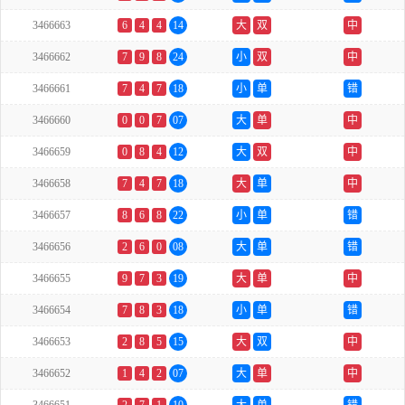
3466663
6
4
4
14
大
双
中
3466662
7
9
8
24
小
双
中
3466661
7
4
7
18
小
单
错
3466660
0
0
7
07
大
单
中
3466659
0
8
4
12
大
双
中
3466658
7
4
7
18
大
单
中
3466657
8
6
8
22
小
单
错
3466656
2
6
0
08
大
单
错
3466655
9
7
3
19
大
单
中
3466654
7
8
3
18
小
单
错
3466653
2
8
5
15
大
双
中
3466652
1
4
2
07
大
单
中