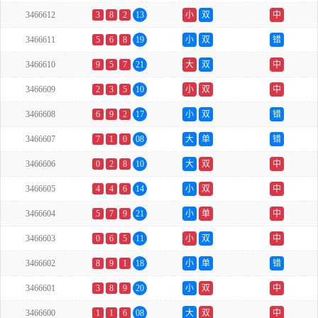
3466612
3
8
2
13
小
双
中
3466611
5
6
8
19
小
双
错
3466610
9
5
7
21
大
双
中
3466609
2
3
5
10
小
双
中
3466608
6
9
2
17
小
双
错
3466607
7
1
0
08
大
单
错
3466606
0
2
8
10
大
双
中
3466605
4
4
6
14
小
双
中
3466604
5
7
9
21
小
单
中
3466603
0
6
5
11
小
双
中
3466602
8
9
1
18
小
单
错
3466601
3
8
9
20
小
双
中
3466600
1
1
6
08
大
双
中