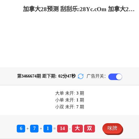
加拿大28预测 刮刮乐:28Yc.cOm 加拿大28-加拿大预测|加拿大PC结果查询|28在线预测咪牌查询|加拿大PC在线预测_专注研究_加拿大PC28_官方!
第
3466674
期 距下期:
02
分
47
秒
广告开关：
大单
未开:
3
期
小单
未开:
1
期
小双
未开:
7
期
6
7
1
14
大
双
咪牌
+
+
=
-