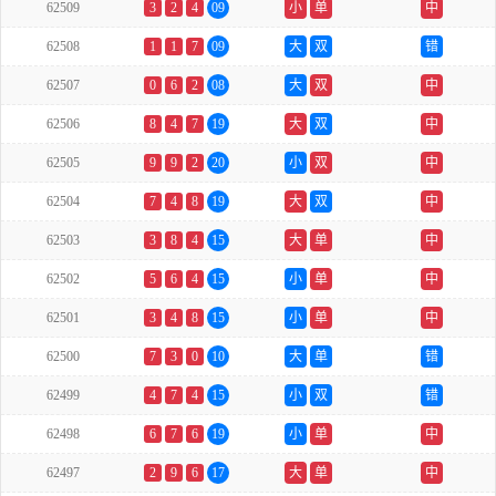
62509
3
2
4
09
小
单
中
62508
1
1
7
09
大
双
错
62507
0
6
2
08
大
双
中
62506
8
4
7
19
大
双
中
62505
9
9
2
20
小
双
中
62504
7
4
8
19
大
双
中
62503
3
8
4
15
大
单
中
62502
5
6
4
15
小
单
中
62501
3
4
8
15
小
单
中
62500
7
3
0
10
大
单
错
62499
4
7
4
15
小
双
错
62498
6
7
6
19
小
单
中
62497
2
9
6
17
大
单
中