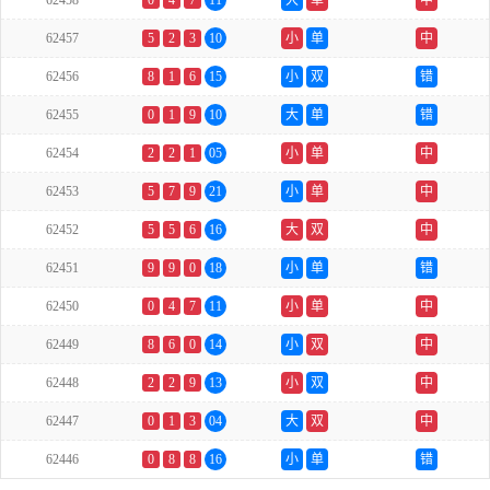
62458
0
4
7
11
大
单
中
62457
5
2
3
10
小
单
中
62456
8
1
6
15
小
双
错
62455
0
1
9
10
大
单
错
62454
2
2
1
05
小
单
中
62453
5
7
9
21
小
单
中
62452
5
5
6
16
大
双
中
62451
9
9
0
18
小
单
错
62450
0
4
7
11
小
单
中
62449
8
6
0
14
小
双
中
62448
2
2
9
13
小
双
中
62447
0
1
3
04
大
双
中
62446
0
8
8
16
小
单
错