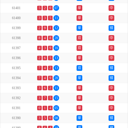
61401
5
2
0
07
单
中
61400
3
3
5
11
单
中
61399
2
9
1
12
单
错
61398
8
4
8
20
双
中
61397
4
3
9
16
双
中
61396
2
6
5
13
单
中
61395
7
4
2
13
双
错
61394
7
4
9
20
单
错
61393
3
6
2
11
单
中
61392
3
7
5
15
单
中
61391
0
1
4
05
单
中
61390
3
5
0
08
单
错