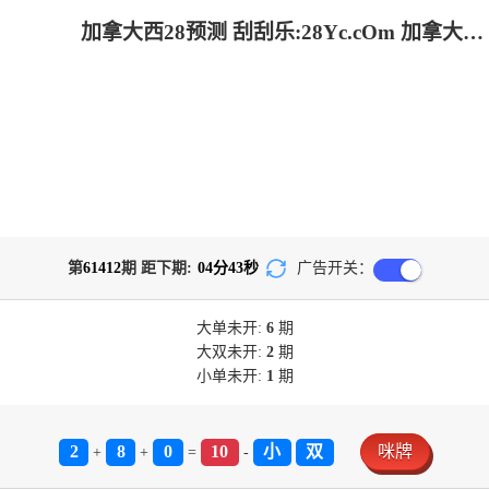
加拿大西28预测 刮刮乐:28Yc.cOm 加拿大28-加拿大预测|加拿大PC结果查询|28在线预测咪牌查询|加拿大PC在线预测_专注研究_加拿大PC28_官方!
第
61412
期 距下期:
04
分
42
秒
广告开关：
大单
未开:
6
期
大双
未开:
2
期
小单
未开:
1
期
2
8
0
10
小
双
咪牌
+
+
=
-