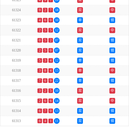
61325
4
9
7
20
双
中
61324
9
2
7
18
双
中
61323
4
6
0
10
单
错
61322
2
5
5
12
双
中
61321
0
5
2
07
双
错
61320
2
5
0
07
双
错
61319
5
3
4
12
单
错
61318
3
8
4
15
单
中
61317
7
6
9
22
单
错
61316
3
2
5
10
双
中
61315
2
6
6
14
双
中
61314
6
7
0
13
双
错
61313
6
4
1
11
双
错