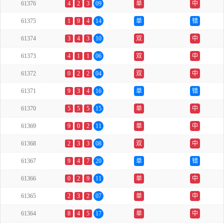
61376
4
2
3
09
单
中
61375
1
9
4
14
单
错
61374
3
4
3
10
双
中
61373
4
1
1
06
双
中
61372
0
2
2
04
双
中
61371
9
3
4
16
单
错
61370
5
5
5
15
单
中
61369
9
0
2
11
单
中
61368
2
3
3
08
双
中
61367
9
4
7
20
单
错
61366
0
2
9
11
单
中
61365
2
3
2
07
单
中
61364
8
4
5
17
单
中