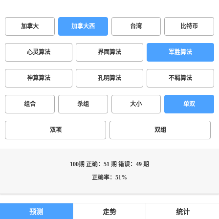
加拿大
加拿大西
台湾
比特币
心灵算法
界面算法
军胜算法
神算算法
孔明算法
不羁算法
组合
杀组
大小
单双
双项
双组
100期 正确：51 期 错误：49 期
正确率：51%
预测
走势
统计