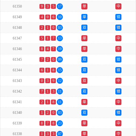
61350
9
3
5
17
单
中
61349
4
0
6
10
单
错
61348
2
1
0
03
双
错
61347
5
1
7
13
单
中
61346
8
4
7
19
单
中
61345
7
2
0
09
双
错
61344
6
1
8
15
双
错
61343
0
3
9
12
双
中
61342
7
1
3
11
双
错
61341
2
1
8
11
单
中
61340
1
2
0
03
双
错
61339
8
7
8
23
单
中
61338
1
3
3
07
单
中