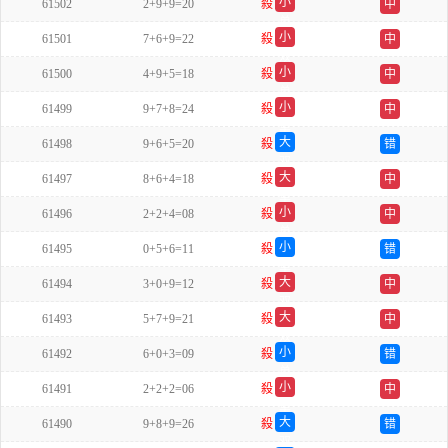
小
61502
2+9+9=20
殺
中
单
小
61501
7+6+9=22
殺
中
双
小
61500
4+9+5=18
殺
中
单
小
61499
9+7+8=24
殺
中
单
大
61498
9+6+5=20
殺
错
双
大
61497
8+6+4=18
殺
中
单
小
61496
2+2+4=08
殺
中
单
小
61495
0+5+6=11
殺
错
单
大
61494
3+0+9=12
殺
中
双
大
61493
5+7+9=21
殺
中
双
小
61492
6+0+3=09
殺
错
单
小
61491
2+2+2=06
殺
中
单
大
61490
9+8+9=26
殺
错
双