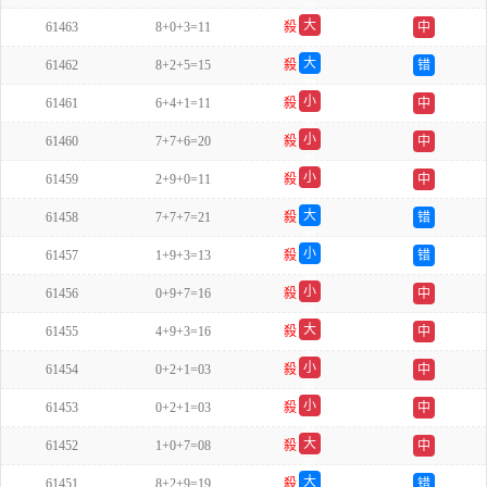
双
大
61463
8+0+3=11
殺
中
单
大
61462
8+2+5=15
殺
错
单
小
61461
6+4+1=11
殺
中
双
小
61460
7+7+6=20
殺
中
单
小
61459
2+9+0=11
殺
中
双
大
61458
7+7+7=21
殺
错
单
小
61457
1+9+3=13
殺
错
单
小
61456
0+9+7=16
殺
中
单
大
61455
4+9+3=16
殺
中
单
小
61454
0+2+1=03
殺
中
双
小
61453
0+2+1=03
殺
中
双
大
61452
1+0+7=08
殺
中
双
大
61451
8+2+9=19
殺
错