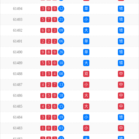
61494
3
0
9
12
单
错
61493
5
7
9
21
小
错
61492
6
0
3
09
大
错
61491
2
2
2
06
单
错
61490
9
8
9
26
单
错
61489
5
5
0
10
大
错
61488
1
3
4
08
双
中
61487
4
2
7
13
小
中
61486
4
5
9
18
大
中
61485
4
5
6
15
大
中
61484
3
7
9
19
小
错
61483
1
0
2
03
小
中