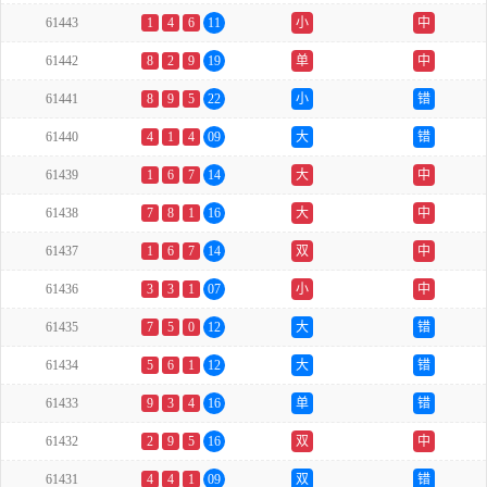
61443
1
4
6
11
小
中
61442
8
2
9
19
单
中
61441
8
9
5
22
小
错
61440
4
1
4
09
大
错
61439
1
6
7
14
大
中
61438
7
8
1
16
大
中
61437
1
6
7
14
双
中
61436
3
3
1
07
小
中
61435
7
5
0
12
大
错
61434
5
6
1
12
大
错
61433
9
3
4
16
单
错
61432
2
9
5
16
双
中
61431
4
4
1
09
双
错