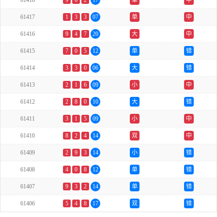
61418
9
6
2
17
单
中
61417
1
3
3
07
单
中
61416
9
4
7
20
大
中
61415
7
0
5
12
单
错
61414
3
3
0
06
大
错
61413
2
1
6
09
小
中
61412
2
8
0
10
大
错
61411
3
1
5
09
小
中
61410
8
2
4
14
双
中
61409
2
9
3
14
小
错
61408
4
0
8
12
单
错
61407
9
3
2
14
单
错
61406
5
4
8
17
双
错