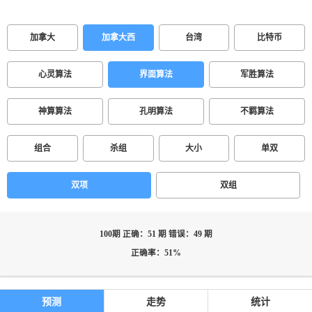
加拿大
加拿大西
台湾
比特币
心灵算法
界面算法
军胜算法
神算算法
孔明算法
不羁算法
组合
杀组
大小
单双
双项
双组
100期 正确：51 期 错误：49 期
正确率：51%
预测
走势
统计