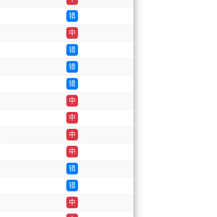
错
中
错
错
错
中
中
中
中
错
错
中