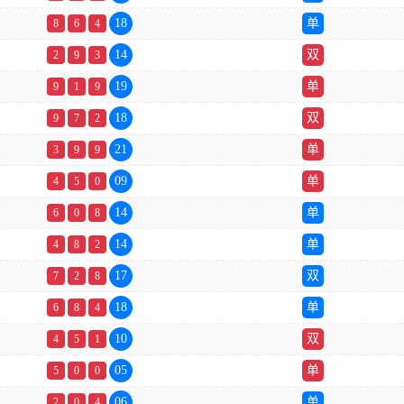
18
单
8
6
4
14
双
2
9
3
19
单
9
1
9
18
双
9
7
2
21
单
3
9
9
09
单
4
5
0
14
单
6
0
8
14
单
4
8
2
17
双
7
2
8
18
单
6
8
4
10
双
4
5
1
05
单
5
0
0
06
单
2
0
4