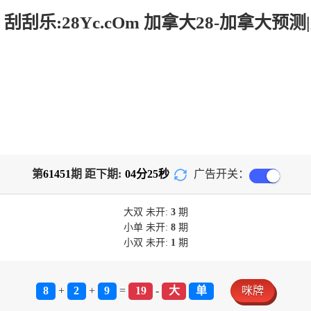
第
61451
期 距下期:
04
分
24
秒
广告开关：
大双
未开:
3
期
小单
未开:
8
期
小双
未开:
1
期
8
+
2
+
9
=
19
-
大
单
咪牌