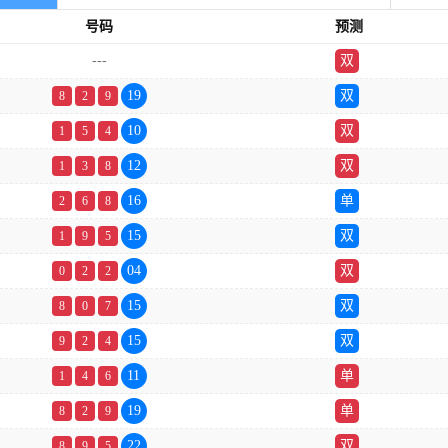
号码
预测
---
双
19
双
8
2
9
10
双
1
5
4
12
双
1
3
8
16
单
2
6
8
15
双
1
9
5
04
双
0
2
2
15
双
8
0
7
15
双
9
2
4
11
单
1
4
6
19
单
8
2
9
22
双
8
9
5