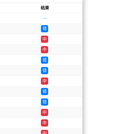
结果
---
错
中
中
错
错
中
错
错
中
中
中