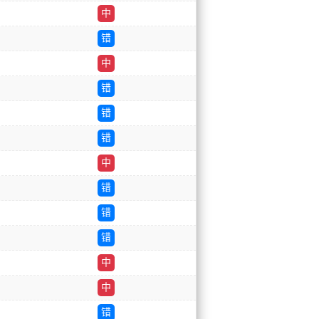
中
错
中
错
错
错
中
错
错
错
中
中
错