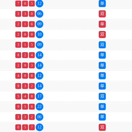
12
单
7
0
5
06
双
3
3
0
09
单
2
1
6
10
双
2
8
0
09
双
3
1
5
14
单
8
2
4
14
单
2
9
3
12
单
4
0
8
14
单
9
3
2
17
双
5
4
8
22
单
9
5
8
06
单
1
3
2
12
双
0
5
7