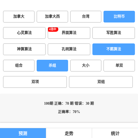
加拿大
加拿大西
台湾
比特币
心灵算法
界面算法
军胜算法
神算算法
孔明算法
不羁算法
组合
杀组
大小
单双
双项
双组
100期 正确：70 期 错误：30 期
正确率：70%
预测
走势
统计