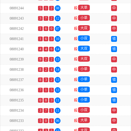
大单
08091244
5
1
2
08
殺
中
小单
08091243
3
7
2
12
殺
中
大双
08091242
1
6
0
07
殺
中
小双
08091241
1
6
3
10
殺
错
大双
08091240
4
4
6
14
殺
错
大双
08091239
9
2
2
13
殺
中
小单
08091238
8
2
4
14
殺
中
小单
08091237
8
3
2
13
殺
错
小单
08091236
7
1
5
13
殺
错
小单
08091235
0
8
3
11
殺
错
小双
08091234
3
7
1
11
殺
中
大单
08091233
5
0
1
06
殺
中
大双