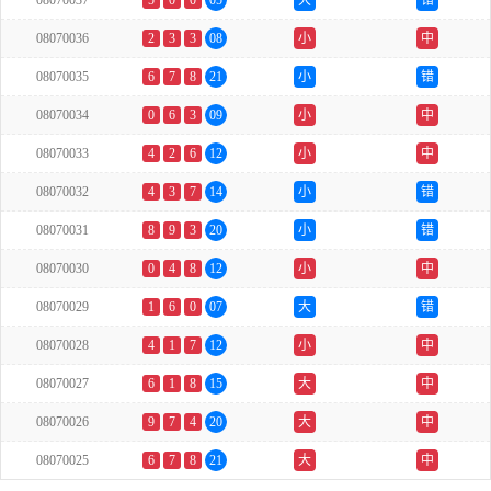
08070037
5
0
0
05
大
错
08070036
2
3
3
08
小
中
08070035
6
7
8
21
小
错
08070034
0
6
3
09
小
中
08070033
4
2
6
12
小
中
08070032
4
3
7
14
小
错
08070031
8
9
3
20
小
错
08070030
0
4
8
12
小
中
08070029
1
6
0
07
大
错
08070028
4
1
7
12
小
中
08070027
6
1
8
15
大
中
08070026
9
7
4
20
大
中
08070025
6
7
8
21
大
中