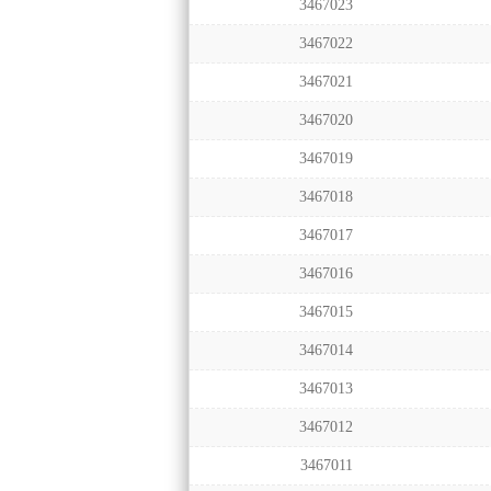
3467023
3467022
3467021
3467020
3467019
3467018
3467017
3467016
3467015
3467014
3467013
3467012
3467011