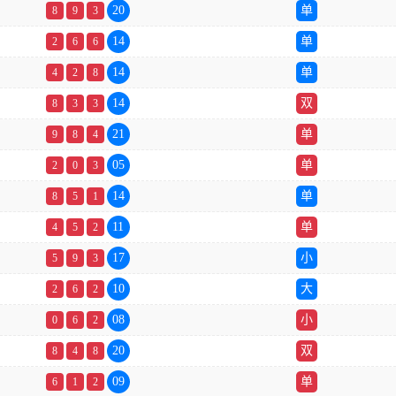
20
单
8
9
3
14
单
2
6
6
14
单
4
2
8
14
双
8
3
3
21
单
9
8
4
05
单
2
0
3
14
单
8
5
1
11
单
4
5
2
17
小
5
9
3
10
大
2
6
2
08
小
0
6
2
20
双
8
4
8
09
单
6
1
2