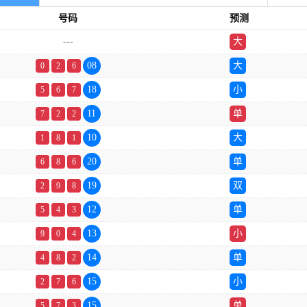
号码
预测
---
大
08
大
0
2
6
18
小
5
6
7
11
单
7
2
2
10
大
1
8
1
20
单
6
8
6
19
双
2
9
8
12
单
5
4
3
13
小
9
0
4
14
单
4
8
2
15
小
2
7
6
15
单
5
7
3