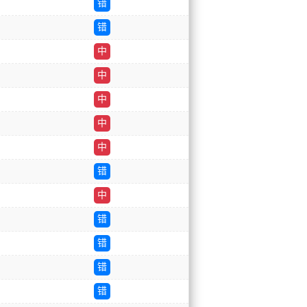
错
错
中
中
中
中
中
错
中
错
错
错
错