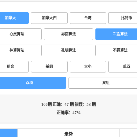
加拿大
加拿大西
台湾
比特币
心灵算法
界面算法
军胜算法
神算算法
孔明算法
不羁算法
组合
杀组
大小
单双
双项
双组
100期 正确：47 期 错误：53 期
正确率：47%
走势