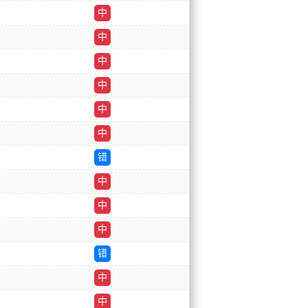
中
中
中
中
中
中
错
中
中
中
错
中
中