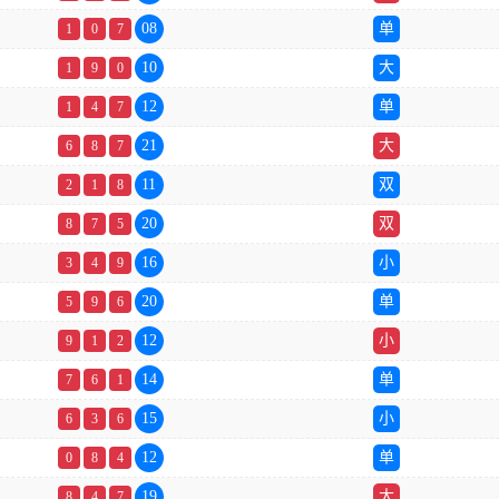
08
单
1
0
7
10
大
1
9
0
12
单
1
4
7
21
大
6
8
7
11
双
2
1
8
20
双
8
7
5
16
小
3
4
9
20
单
5
9
6
12
小
9
1
2
14
单
7
6
1
15
小
6
3
6
12
单
0
8
4
19
大
8
4
7