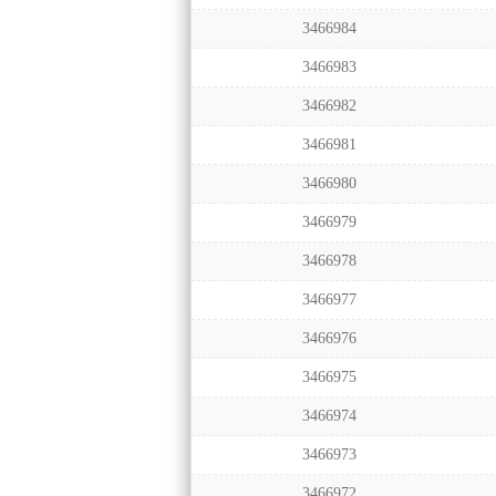
3466984
3466983
3466982
3466981
3466980
3466979
3466978
3466977
3466976
3466975
3466974
3466973
3466972