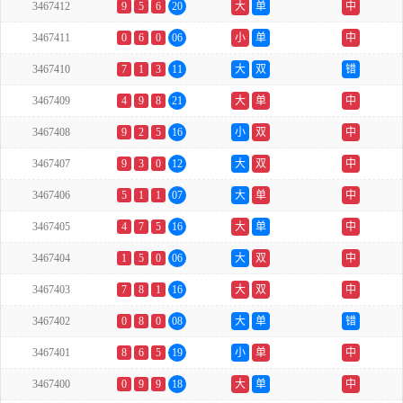
3467412
9
5
6
20
大
单
中
3467411
0
6
0
06
小
单
中
3467410
7
1
3
11
大
双
错
3467409
4
9
8
21
大
单
中
3467408
9
2
5
16
小
双
中
3467407
9
3
0
12
大
双
中
3467406
5
1
1
07
大
单
中
3467405
4
7
5
16
大
单
中
3467404
1
5
0
06
大
双
中
3467403
7
8
1
16
大
双
中
3467402
0
8
0
08
大
单
错
3467401
8
6
5
19
小
单
中
3467400
0
9
9
18
大
单
中