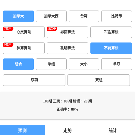
加拿大
加拿大西
台湾
比特币
心灵算法
界面算法
军胜算法
神算算法
孔明算法
不羁算法
组合
杀组
大小
单双
双项
双组
100期 正确：80 期 错误：20 期
正确率：80%
预测
走势
统计