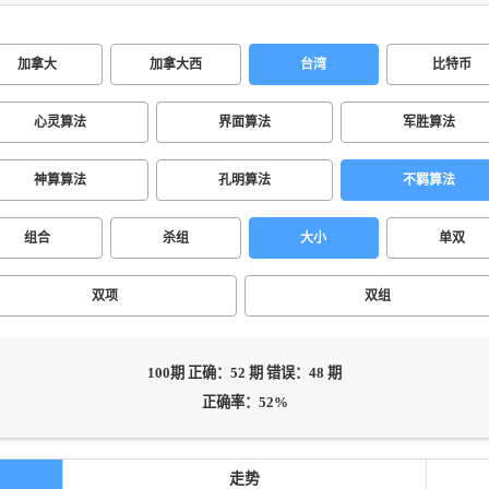
加拿大
加拿大西
台湾
比特币
心灵算法
界面算法
军胜算法
神算算法
孔明算法
不羁算法
组合
杀组
大小
单双
双项
双组
100期 正确：52 期 错误：48 期
正确率：52%
走势