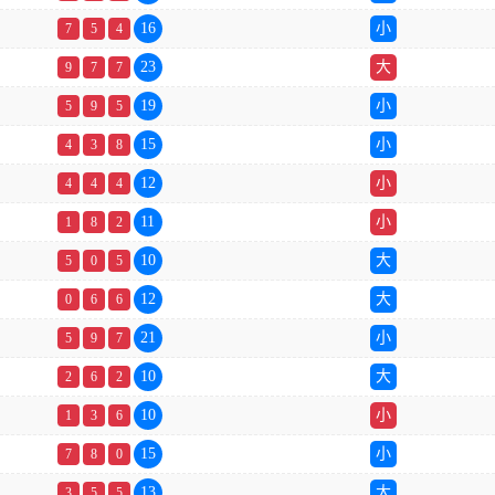
16
小
7
5
4
23
大
9
7
7
19
小
5
9
5
15
小
4
3
8
12
小
4
4
4
11
小
1
8
2
10
大
5
0
5
12
大
0
6
6
21
小
5
9
7
10
大
2
6
2
10
小
1
3
6
15
小
7
8
0
13
大
3
5
5