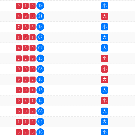
19
小
9
1
9
21
大
4
9
8
18
小
7
8
3
07
大
1
5
1
07
大
4
3
0
13
小
2
2
9
08
小
0
0
8
18
大
9
7
2
13
大
3
9
1
13
小
9
3
1
08
大
6
0
2
04
大
1
1
2
16
小
3
7
6