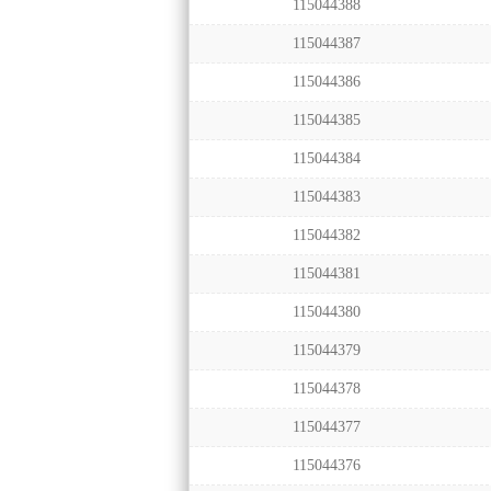
115044388
115044387
115044386
115044385
115044384
115044383
115044382
115044381
115044380
115044379
115044378
115044377
115044376