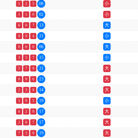
08
小
1
2
5
02
小
1
1
0
13
大
6
0
7
21
小
8
9
4
06
大
0
6
0
15
小
3
5
7
21
大
5
7
9
23
大
8
9
6
14
大
2
3
9
19
小
5
9
5
17
大
6
2
9
17
大
2
8
7
19
大
7
3
9