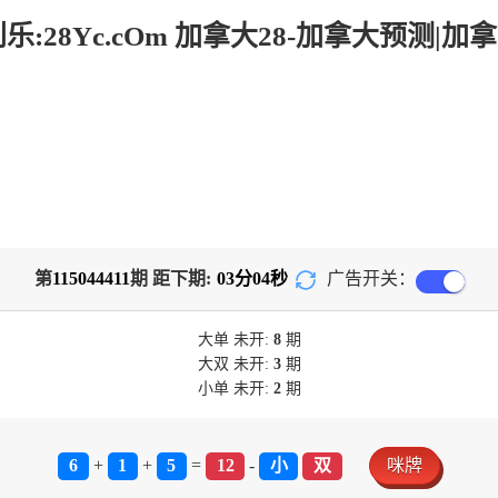
第
115044411
期 距下期:
03
分
03
秒
广告开关：
大单
未开:
8
期
大双
未开:
3
期
小单
未开:
2
期
6
+
1
+
5
=
12
-
小
双
咪牌