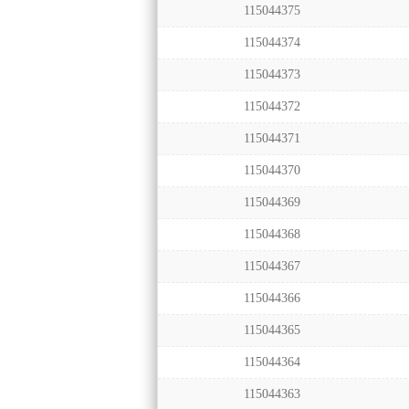
115044375
115044374
115044373
115044372
115044371
115044370
115044369
115044368
115044367
115044366
115044365
115044364
115044363