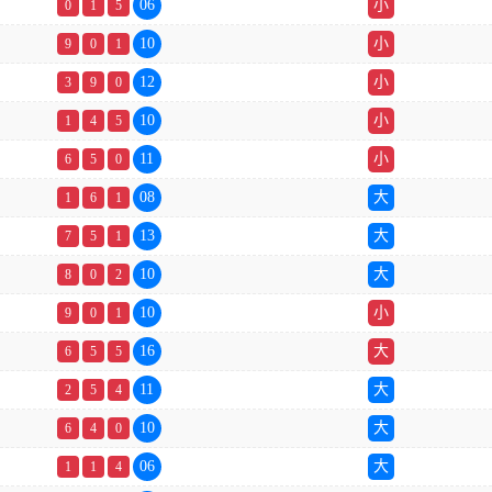
06
小
0
1
5
10
小
9
0
1
12
小
3
9
0
10
小
1
4
5
11
小
6
5
0
08
大
1
6
1
13
大
7
5
1
10
大
8
0
2
10
小
9
0
1
16
大
6
5
5
11
大
2
5
4
10
大
6
4
0
06
大
1
1
4