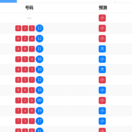
号码
预测
---
小
双
12
小
6
1
5
12
小
6
2
4
11
大
4
0
7
16
小
7
5
4
10
大
4
3
3
12
小
0
5
7
16
小
9
6
1
09
小
7
2
0
19
小
7
4
8
17
小
7
3
7
11
小
0
3
8