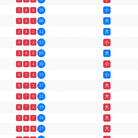
16
小
2
8
6
06
大
5
0
1
12
大
2
8
2
13
小
9
1
3
03
大
3
0
0
10
小
6
0
4
15
小
6
5
4
17
大
8
7
2
22
大
6
7
9
19
大
8
7
4
16
大
3
6
7
17
大
2
6
9